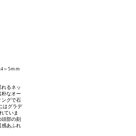
4～5ｍｍ
揺れるネッ
素朴なオー
ィングで石
にはグラデ
れていま
の頭部の刻
質感あふれ