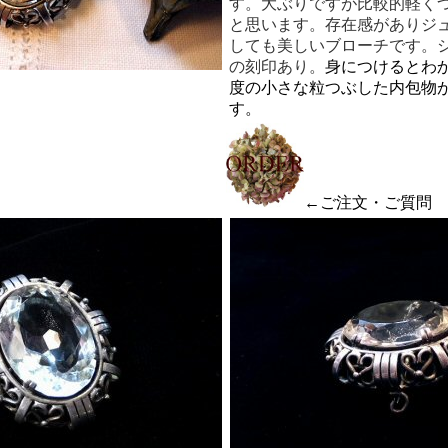
す。大ぶりですが比較的軽く
と思います。存在感がありジ
しても美しいブローチです。シ
の刻印あり。
身につけるとわ
度の小さな粒つぶした内包物
す。
←ご注文・ご質問