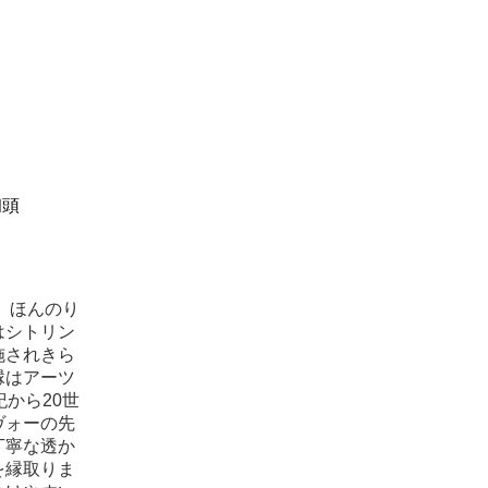
初頭
。ほんのり
はシトリン
施されきら
縁はアーツ
から20世
ヴォーの先
丁寧な透か
を縁取りま