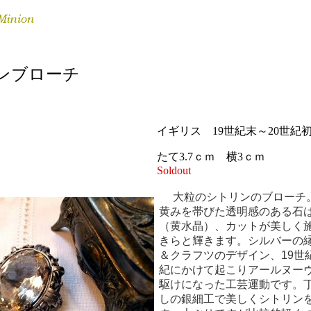
ンブローチ
イギリス 19世紀末～20世紀
たて3.7ｃｍ 横3ｃｍ
Soldout
大粒のシトリンのブローチ
黄みを帯びた透明感のある石
（黄水晶）、カットが美しく
きらと輝きます。シルバーの
＆クラフツのデザイン、19世紀
紀にかけて起こりアールヌー
駆けになった工芸運動です。
しの銀細工で美しくシトリン