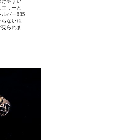
つけやすい
ュエリーと
ルバー835
からない程
が見られま